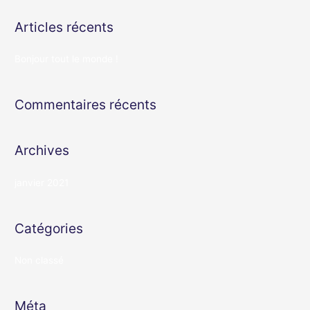
c
Articles récents
h
e
Bonjour tout le monde !
r
c
Commentaires récents
h
e
r
Archives
janvier 2021
:
Catégories
Non classé
Méta