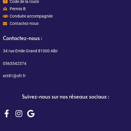
Code de la route
Permis B
Conduite accompagnée
Contactez-nous
Contactez-nous :
34 rue Emile Grand 81000 Albi
0563542374
ect81@sfr.fr
Suivez-nous sur nos réseaux sociaux :
F
I
G
a
n
o
c
s
o