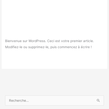
Bonjour tout le monde !
Bonjour
tout
le
Laisser un commentaire
/
Non classé
/
ect81
monde !
Bienvenue sur WordPress. Ceci est votre premier article.
Modifiez-le ou supprimez-le, puis commencez à écrire !
Lire la suite »
R
e